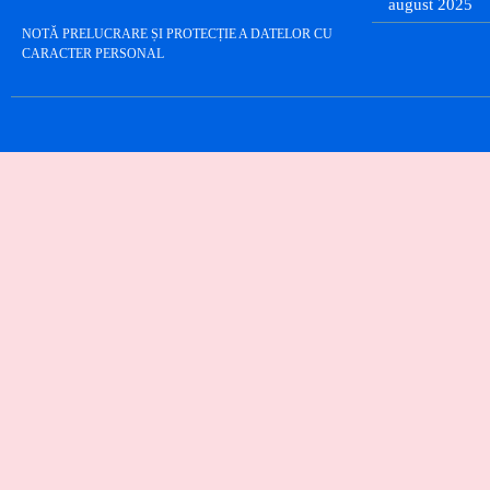
august 2025
NOTĂ PRELUCRARE ȘI PROTECȚIE A DATELOR CU
CARACTER PERSONAL