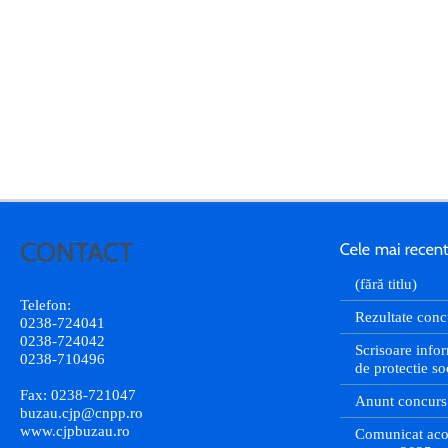
(fără titlu)
Telefon:
Rezultate conc
0238-724041
0238-724042
Scrisoare infor
0238-710496
de protectie so
Fax: 0238-721047
Anunt concurs
buzau.cjp@cnpp.ro
www.cjpbuzau.ro
Comunicat aco