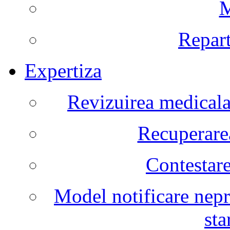
M
Repart
Expertiza
Revizuirea medicala 
Recuperarea
Contestare
Model notificare nepr
sta