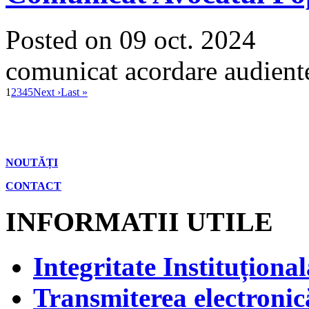
Posted on 09 oct. 2024
comunicat acordare audien
1
2
3
4
5
Next ›
Last »
NOUTĂȚI
CONTACT
INFORMATII UTILE
Integritate Instituțional
Transmiterea electronică