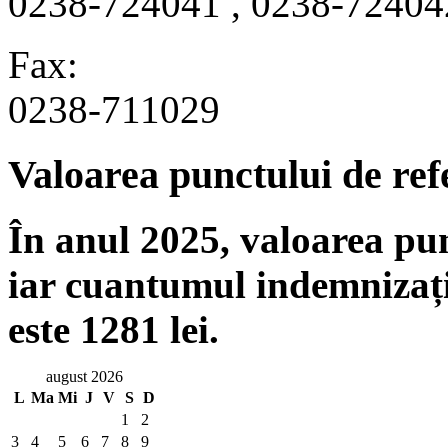
0238-724041 , 0238-72404
Fax:
0238-711029
Valoarea punctului de ref
În anul 2025, valoarea punc
iar cuantumul indemnizați
este 1281 lei.
august 2026
L
Ma
Mi
J
V
S
D
1
2
3
4
5
6
7
8
9