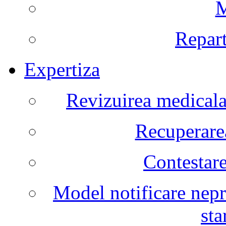
M
Repart
Expertiza
Revizuirea medicala 
Recuperarea
Contestare
Model notificare nepr
sta