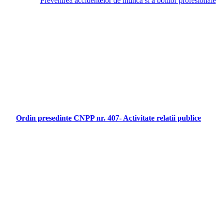
Prevenirea accidentelor de munca si a bolilor profesionale
Ordin presedinte CNPP nr. 407- Activitate relatii publice