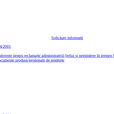
Solicitare informatii
44/2001
aferente pentru reclamație administrativă (refuz și netrimitere în termen 
documente produse/gestionate de instituție