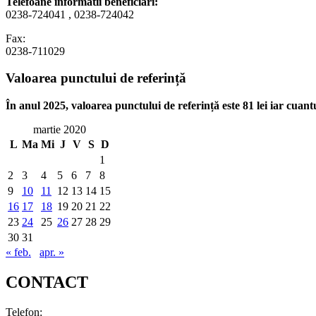
Telefoane informatii beneficiari:
0238-724041 , 0238-724042
Fax:
0238-711029
Valoarea punctului de referință
În anul 2025, valoarea punctului de referință este 81 lei iar cuant
martie 2020
L
Ma
Mi
J
V
S
D
1
2
3
4
5
6
7
8
9
10
11
12
13
14
15
16
17
18
19
20
21
22
23
24
25
26
27
28
29
30
31
« feb.
apr. »
CONTACT
Telefon: