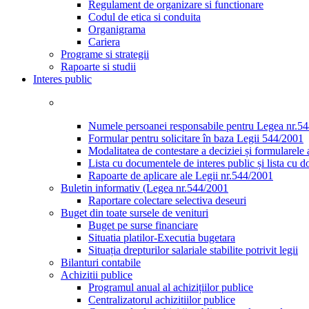
Regulament de organizare si functionare
Codul de etica si conduita
Organigrama
Cariera
Programe si strategii
Rapoarte si studii
Interes public
Numele persoanei responsabile pentru Legea nr.5
Formular pentru solicitare în baza Legii 544/2001
Modalitatea de contestare a deciziei și formularele 
Lista cu documentele de interes public și lista cu 
Rapoarte de aplicare ale Legii nr.544/2001
Buletin informativ (Legea nr.544/2001
Raportare colectare selectiva deseuri
Buget din toate sursele de venituri
Buget pe surse financiare
Situatia platilor-Executia bugetara
Situația drepturilor salariale stabilite potrivit legii
Bilanturi contabile
Achizitii publice
Programul anual al achizițiilor publice
Centralizatorul achizitiilor publice