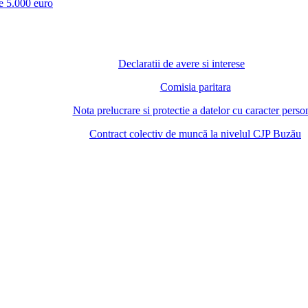
te 5.000 euro
Declaratii de avere si interese
Comisia paritara
Nota prelucrare si protectie a datelor cu caracter perso
Contract colectiv de muncă la nivelul CJP Buzău