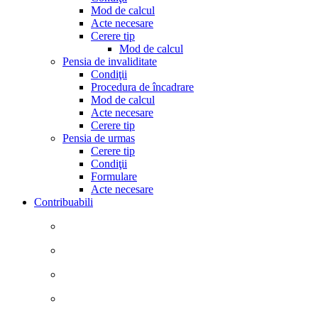
Mod de calcul
Acte necesare
Cerere tip
Mod de calcul
Pensia de invaliditate
Condiţii
Procedura de încadrare
Mod de calcul
Acte necesare
Cerere tip
Pensia de urmas
Cerere tip
Condiţii
Formulare
Acte necesare
Contribuabili