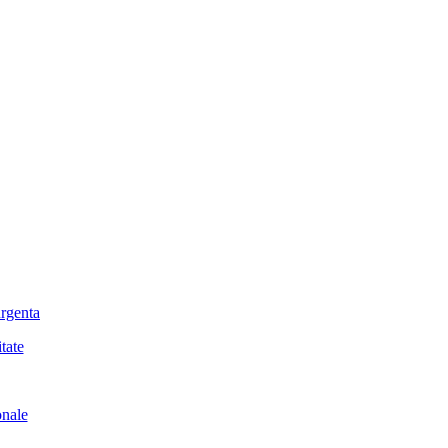
urgenta
tate
onale