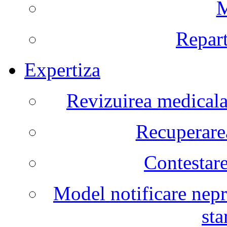
M
Repart
Expertiza
Revizuirea medicala 
Recuperarea
Contestare
Model notificare nepr
sta