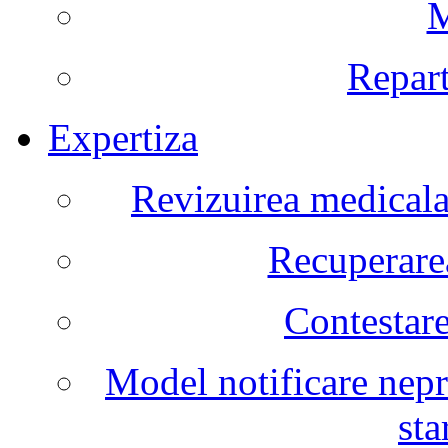
M
Repart
Expertiza
Revizuirea medicala 
Recuperarea
Contestare
Model notificare nepr
sta