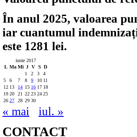
În anul 2025, valoarea punc
iar cuantumul indemnizați
este 1281 lei.
iunie 2017
L
Ma
Mi
J
V
S
D
1
2
3
4
5
6
7
8
9
10
11
12
13
14
15
16
17
18
19
20
21
22
23
24
25
26
27
28
29
30
« mai
iul. »
CONTACT