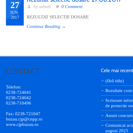
27
by admin
0 Comment
IUN.
REZULTAT SELECTIE DOSARE
2017
Continue Reading →
(fără titlu)
Telefon:
Rezultate conc
0238-724041
0238-724042
Scrisoare infor
0238-710496
de protectie so
Fax: 0238-721047
Anunt concurs
buzau.cjp@cnpp.ro
www.cjpbuzau.ro
Comunicat aco
august 2025