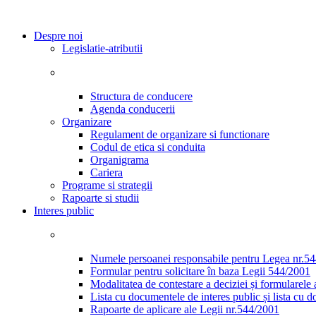
Despre noi
Legislatie-atributii
Structura de conducere
Agenda conducerii
Organizare
Regulament de organizare si functionare
Codul de etica si conduita
Organigrama
Cariera
Programe si strategii
Rapoarte si studii
Interes public
Numele persoanei responsabile pentru Legea nr.5
Formular pentru solicitare în baza Legii 544/2001
Modalitatea de contestare a deciziei și formularele 
Lista cu documentele de interes public și lista cu 
Rapoarte de aplicare ale Legii nr.544/2001