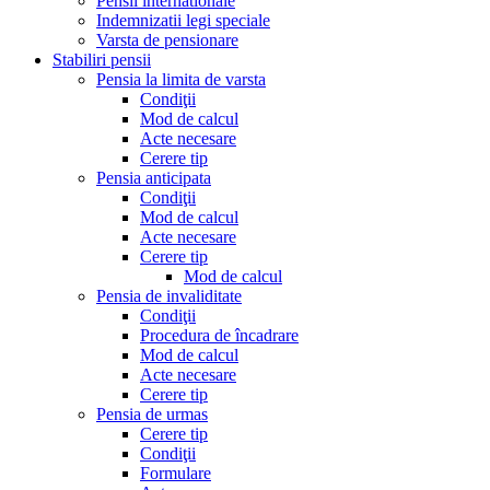
Pensii internationale
Indemnizatii legi speciale
Varsta de pensionare
Stabiliri pensii
Pensia la limita de varsta
Condiţii
Mod de calcul
Acte necesare
Cerere tip
Pensia anticipata
Condiţii
Mod de calcul
Acte necesare
Cerere tip
Mod de calcul
Pensia de invaliditate
Condiţii
Procedura de încadrare
Mod de calcul
Acte necesare
Cerere tip
Pensia de urmas
Cerere tip
Condiţii
Formulare