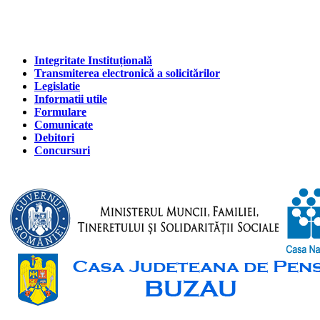
Integritate Instituțională
Transmiterea electronică a solicitărilor
Legislatie
Informatii utile
Formulare
Comunicate
Debitori
Concursuri