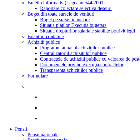
Buletin informativ (Legea nr.544/2001
Raportare colectare selectiva deseuri
Buget din toate sursele de venituri
Buget pe surse financiare
Situatia platilor-Executia bugetara
Situația drepturilor salariale stabilite potrivit legii
Bilanturi contabile
Achizitii publice
Programul anual al achizițiilor publice
Centralizatorul achizitiilor publice
Contractele de achizitii publice cu valoarea de pes
Documentele privind execuţia contractelor
Transparenta achizitiilor publice
Formulare
Pensii
Pensii nationale