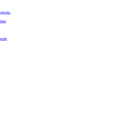
urgenta
tate
onale