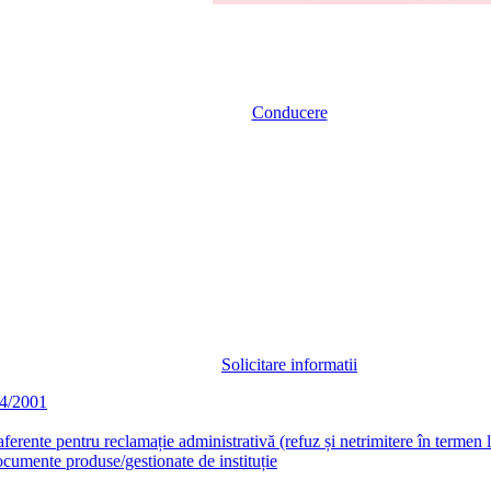
Conducere
Solicitare informatii
44/2001
aferente pentru reclamație administrativă (refuz și netrimitere în termen 
documente produse/gestionate de instituție