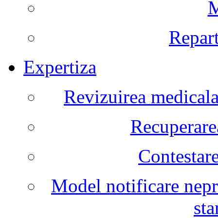
M
Repart
Expertiza
Revizuirea medicala 
Recuperarea
Contestare
Model notificare nepr
sta