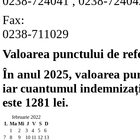
0238-724041 , 0238-72404
Fax:
0238-711029
Valoarea punctului de ref
În anul 2025, valoarea punc
iar cuantumul indemnizați
este 1281 lei.
februarie 2022
L
Ma
Mi
J
V
S
D
1
2
3
4
5
6
7
8
9
10
11
12
13