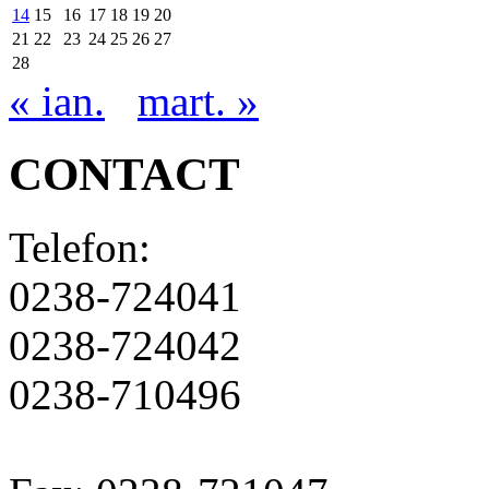
14
15
16
17
18
19
20
21
22
23
24
25
26
27
28
« ian.
mart. »
CONTACT
Telefon:
0238-724041
0238-724042
0238-710496