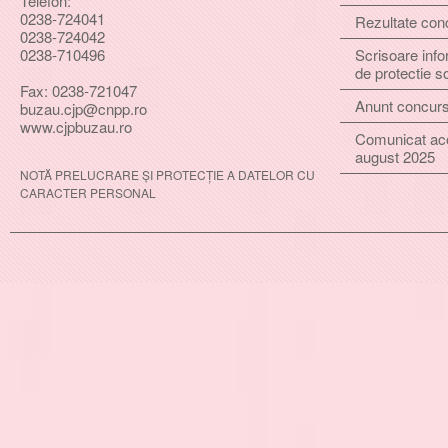
Telefon:
0238-724041
Rezultate con
0238-724042
Scrisoare info
0238-710496
de protectie s
Fax: 0238-721047
Anunt concur
buzau.cjp@cnpp.ro
www.cjpbuzau.ro
Comunicat ac
august 2025
NOTĂ PRELUCRARE ȘI PROTECȚIE A DATELOR CU
CARACTER PERSONAL