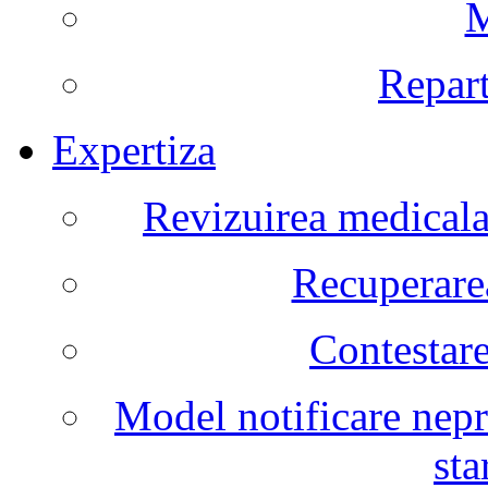
M
Repart
Expertiza
Revizuirea medicala 
Recuperarea
Contestare
Model notificare nepr
sta