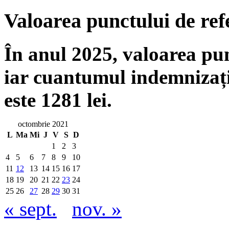
Valoarea punctului de ref
În anul 2025, valoarea punc
iar cuantumul indemnizați
este 1281 lei.
octombrie 2021
L
Ma
Mi
J
V
S
D
1
2
3
4
5
6
7
8
9
10
11
12
13
14
15
16
17
18
19
20
21
22
23
24
25
26
27
28
29
30
31
« sept.
nov. »