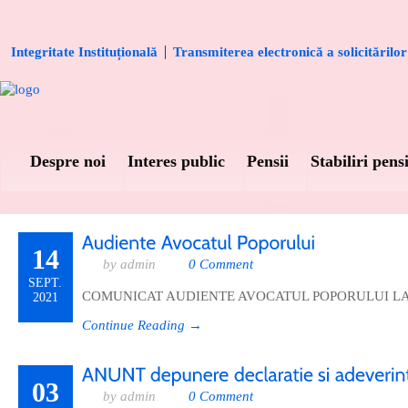
Integritate Instituțională
Transmiterea electronică a solicitărilor
Despre noi
Interes public
Pensii
Stabiliri pensi
14
by admin
0 Comment
SEPT.
COMUNICAT AUDIENTE AVOCATUL POPORULUI LA
2021
Continue Reading →
03
by admin
0 Comment