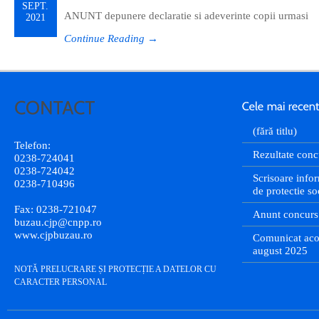
SEPT.
ANUNT depunere declaratie si adeverinte copii urmasi
2021
Continue Reading →
(fără titlu)
Telefon:
Rezultate conc
0238-724041
0238-724042
Scrisoare infor
0238-710496
de protectie so
Fax: 0238-721047
Anunt concurs
buzau.cjp@cnpp.ro
www.cjpbuzau.ro
Comunicat aco
august 2025
NOTĂ PRELUCRARE ȘI PROTECȚIE A DATELOR CU
CARACTER PERSONAL