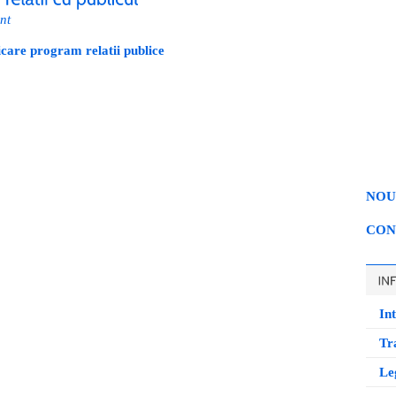
nt
care program relatii publice
NOU
CON
Int
Tr
Leg