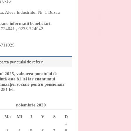
i 8-16
a: Aleea Industriilor Nr. 1 Buzau
oane informatii beneficiari:
-724041 , 0238-724042
-711029
ul 2025, valoarea punctului de
ință este 81 lei iar cuantumul
nizației sociale pentru pensionari
1281 lei.
noiembrie 2020
Ma
Mi
J
V
S
D
1
3
4
5
6
7
8