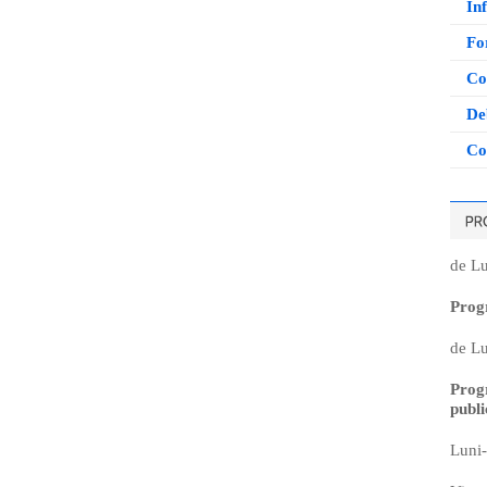
Inf
Fo
Co
De
Co
de Lu
Prog
de Lu
Prog
publi
Luni-