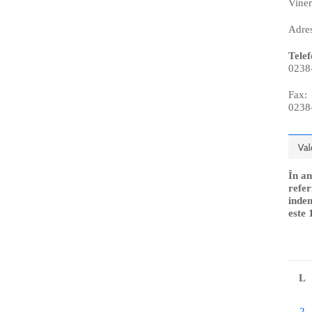
Viner
Adres
Telef
0238
Fax:
0238
În an
refer
indem
este 
L
2