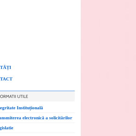
TĂȚI
TACT
egritate Instituțională
ansmiterea electronică a solicitărilor
islatie