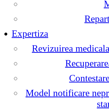
M
Repart
Expertiza
Revizuirea medicala 
Recuperarea
Contestare
Model notificare nepr
sta