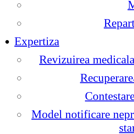
M
Repart
Expertiza
Revizuirea medicala 
Recuperarea
Contestare
Model notificare nepr
sta