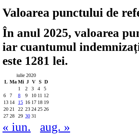
Valoarea punctului de ref
În anul 2025, valoarea punc
iar cuantumul indemnizați
este 1281 lei.
iulie 2020
L
Ma
Mi
J
V
S
D
1
2
3
4
5
6
7
8
9
10
11
12
13
14
15
16
17
18
19
20
21
22
23
24
25
26
27
28
29
30
31
« iun.
aug. »