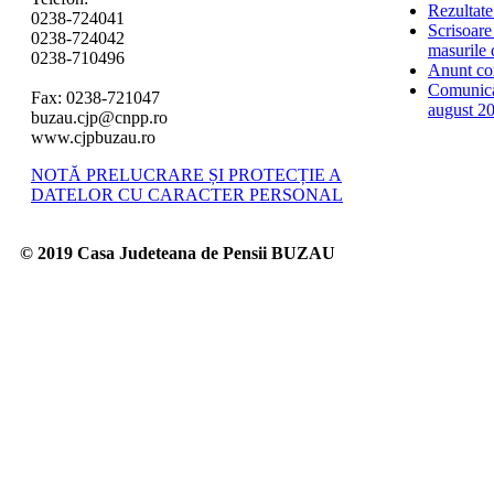
Rezultate
0238-724041
Scrisoare
0238-724042
masurile 
0238-710496
Anunt co
Comunica
Fax: 0238-721047
august 2
buzau.cjp@cnpp.ro
www.cjpbuzau.ro
NOTĂ PRELUCRARE ȘI PROTECȚIE A
DATELOR CU CARACTER PERSONAL
© 2019 Casa Judeteana de Pensii BUZAU