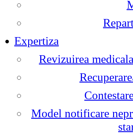
M
Repart
Expertiza
Revizuirea medicala 
Recuperarea
Contestare
Model notificare nepr
sta