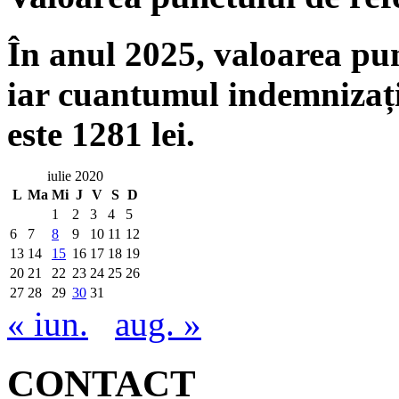
În anul 2025, valoarea punc
iar cuantumul indemnizați
este 1281 lei.
iulie 2020
L
Ma
Mi
J
V
S
D
1
2
3
4
5
6
7
8
9
10
11
12
13
14
15
16
17
18
19
20
21
22
23
24
25
26
27
28
29
30
31
« iun.
aug. »
CONTACT