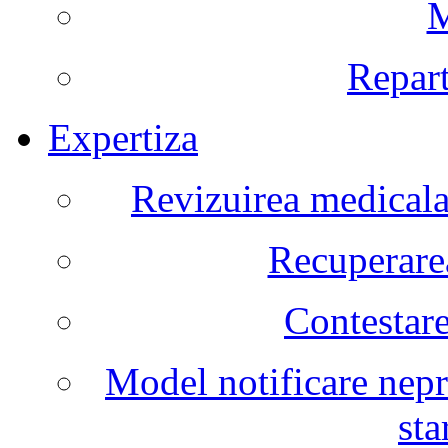
M
Repart
Expertiza
Revizuirea medicala 
Recuperarea
Contestare
Model notificare nepr
sta