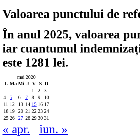
Valoarea punctului de ref
În anul 2025, valoarea punc
iar cuantumul indemnizați
este 1281 lei.
mai 2020
L
Ma
Mi
J
V
S
D
1
2
3
4
5
6
7
8
9
10
11
12
13
14
15
16
17
18
19
20
21
22
23
24
25
26
27
28
29
30
31
« apr.
iun. »