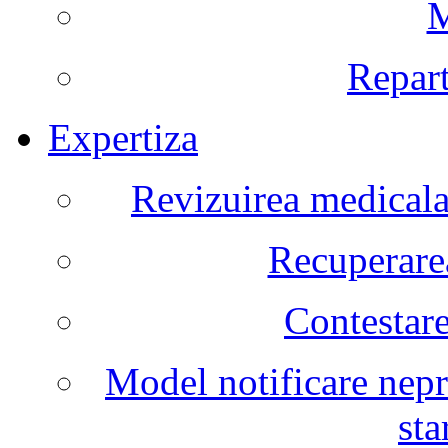
M
Repart
Expertiza
Revizuirea medicala 
Recuperarea
Contestare
Model notificare nepr
sta