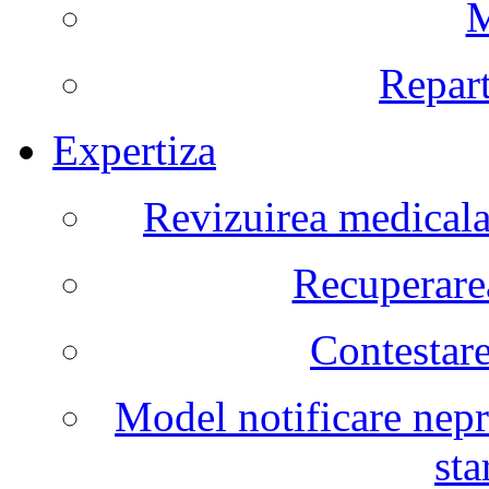
M
Repart
Expertiza
Revizuirea medicala 
Recuperarea
Contestare
Model notificare nepr
sta