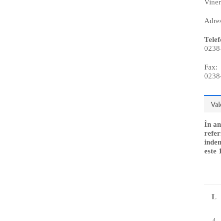
Viner
Adres
Telef
0238
Fax:
0238
În an
refer
indem
este 
L
4