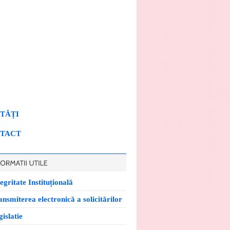
TĂȚI
TACT
egritate Instituțională
ansmiterea electronică a solicitărilor
islatie