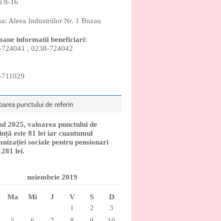
i 8-16
a: Aleea Industriilor Nr. 1 Buzau
oane informatii beneficiari:
-724041 , 0238-724042
-711029
ul 2025, valoarea punctului de
ință este 81 lei iar cuantumul
nizației sociale pentru pensionari
1281 lei.
noiembrie 2019
Ma
Mi
J
V
S
D
1
2
3
5
6
7
8
9
10