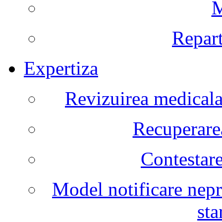
M
Repart
Expertiza
Revizuirea medicala 
Recuperarea
Contestare
Model notificare nepr
sta