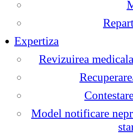
M
Repart
Expertiza
Revizuirea medicala 
Recuperarea
Contestare
Model notificare nepr
sta