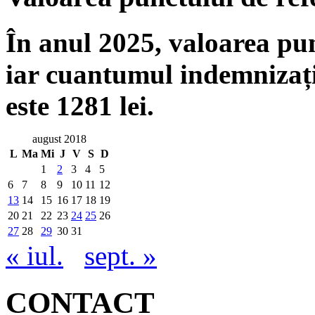
În anul 2025, valoarea punc
iar cuantumul indemnizați
este 1281 lei.
august 2018
L
Ma
Mi
J
V
S
D
1
2
3
4
5
6
7
8
9
10
11
12
13
14
15
16
17
18
19
20
21
22
23
24
25
26
27
28
29
30
31
« iul.
sept. »
CONTACT