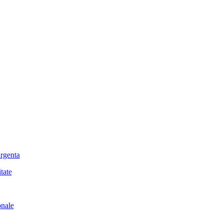
urgenta
tate
onale