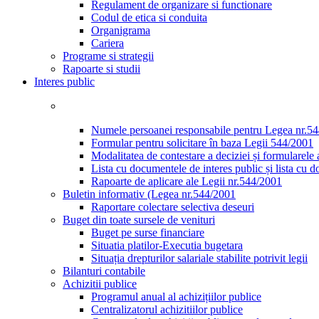
Regulament de organizare si functionare
Codul de etica si conduita
Organigrama
Cariera
Programe si strategii
Rapoarte si studii
Interes public
Numele persoanei responsabile pentru Legea nr.5
Formular pentru solicitare în baza Legii 544/2001
Modalitatea de contestare a deciziei și formularele 
Lista cu documentele de interes public și lista cu 
Rapoarte de aplicare ale Legii nr.544/2001
Buletin informativ (Legea nr.544/2001
Raportare colectare selectiva deseuri
Buget din toate sursele de venituri
Buget pe surse financiare
Situatia platilor-Executia bugetara
Situația drepturilor salariale stabilite potrivit legii
Bilanturi contabile
Achizitii publice
Programul anual al achizițiilor publice
Centralizatorul achizitiilor publice