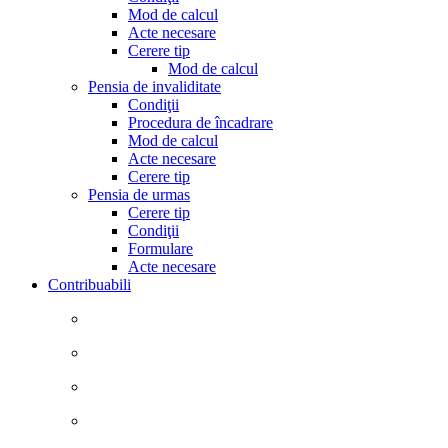
Mod de calcul
Acte necesare
Cerere tip
Mod de calcul
Pensia de invaliditate
Condiţii
Procedura de încadrare
Mod de calcul
Acte necesare
Cerere tip
Pensia de urmas
Cerere tip
Condiţii
Formulare
Acte necesare
Contribuabili