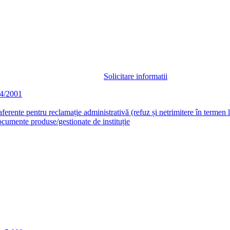
Solicitare informatii
44/2001
aferente pentru reclamație administrativă (refuz și netrimitere în termen 
documente produse/gestionate de instituție