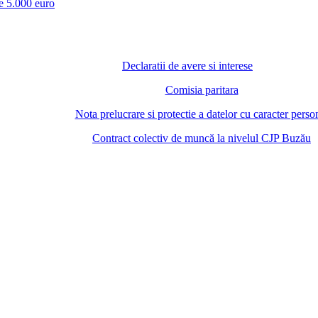
te 5.000 euro
Declaratii de avere si interese
Comisia paritara
Nota prelucrare si protectie a datelor cu caracter perso
Contract colectiv de muncă la nivelul CJP Buzău