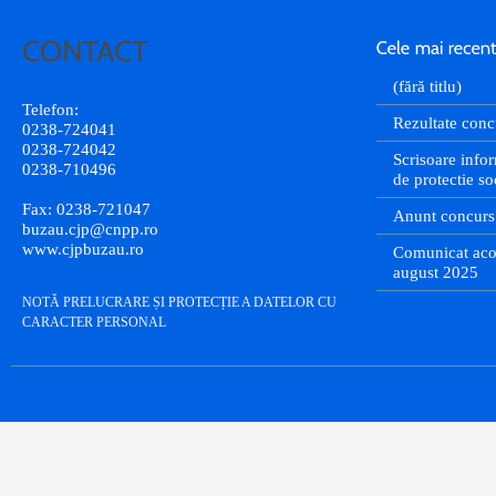
(fără titlu)
Telefon:
Rezultate conc
0238-724041
0238-724042
Scrisoare infor
0238-710496
de protectie so
Fax: 0238-721047
Anunt concurs
buzau.cjp@cnpp.ro
www.cjpbuzau.ro
Comunicat aco
august 2025
NOTĂ PRELUCRARE ȘI PROTECȚIE A DATELOR CU
CARACTER PERSONAL