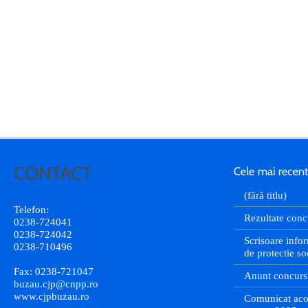
(fără titlu)
Telefon:
Rezultate conc
0238-724041
0238-724042
Scrisoare infor
0238-710496
de protectie so
Fax: 0238-721047
Anunt concurs
buzau.cjp@cnpp.ro
www.cjpbuzau.ro
Comunicat aco