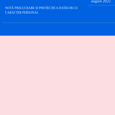
august 2025
NOTĂ PRELUCRARE ȘI PROTECȚIE A DATELOR CU
CARACTER PERSONAL