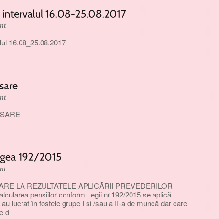
nt
alul 16.08_25.08.2017
nt
OSARE
nt
RE LA REZULTATELE APLICĂRII PREVEDERILOR
larea pensiilor conform Legii nr.192/2015 se aplică
au lucrat în fostele grupe I și /sau a II-a de muncă dar care
e d