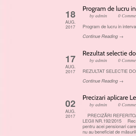
18
by admin
0 Comme
AUG.
Program de lucru in interv
2017
Continue Reading →
17
by admin
0 Comme
AUG.
REZULTAT SELECTIE D
2017
Continue Reading →
02
by admin
0 Comme
AUG.
PRECIZĂRI REFERITOA
2017
LEGII NR.192/2015 Recalcu
pentru acei pensionari care 
nu au beneficiat de măsuril