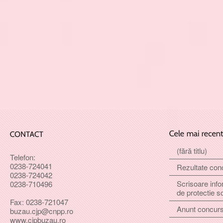
(fără titlu)
Telefon:
0238-724041
Rezultate con
0238-724042
Scrisoare info
0238-710496
de protectie s
Fax: 0238-721047
Anunt concur
buzau.cjp@cnpp.ro
www.cjpbuzau.ro