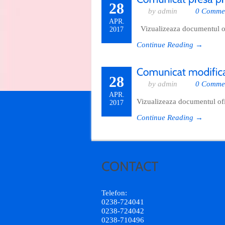
28
by admin
0 Comme
APR.
Vizualizeaza documentul of
2017
Continue Reading →
28
by admin
0 Comme
APR.
Vizualizeaza documentul ofi
2017
Continue Reading →
Telefon:
0238-724041
0238-724042
0238-710496