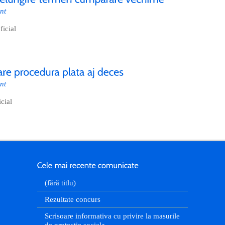
nt
icial
nt
cial
(fără titlu)
Rezultate concurs
Scrisoare informativa cu privire la masurile
de protectie sociala