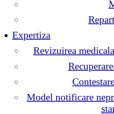
M
Repart
Expertiza
Revizuirea medicala 
Recuperarea
Contestare
Model notificare nepr
sta