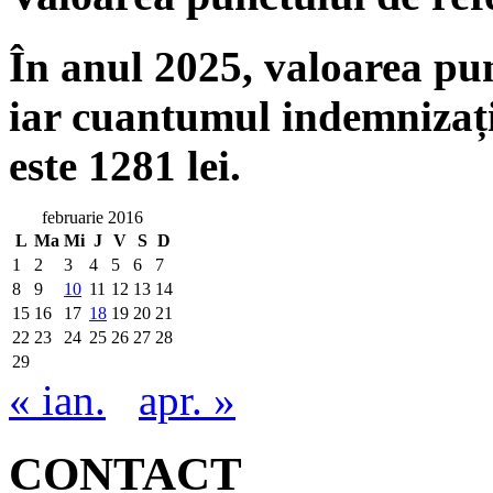
În anul 2025, valoarea punc
iar cuantumul indemnizați
este 1281 lei.
februarie 2016
L
Ma
Mi
J
V
S
D
1
2
3
4
5
6
7
8
9
10
11
12
13
14
15
16
17
18
19
20
21
22
23
24
25
26
27
28
29
« ian.
apr. »
CONTACT