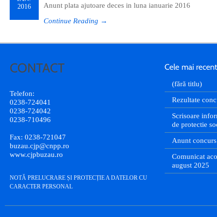
Anunt plata ajutoare deces in luna ianuarie 2016
2016
Continue Reading →
(fără titlu)
Telefon:
Rezultate conc
0238-724041
0238-724042
Scrisoare infor
0238-710496
de protectie so
Fax: 0238-721047
Anunt concurs
buzau.cjp@cnpp.ro
www.cjpbuzau.ro
Comunicat aco
august 2025
NOTĂ PRELUCRARE ȘI PROTECȚIE A DATELOR CU
CARACTER PERSONAL