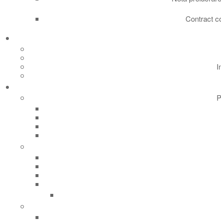
Contract c
I
P