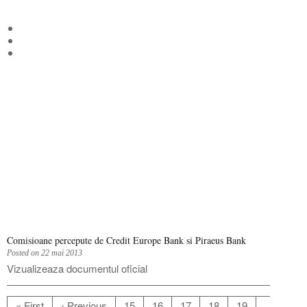
Comisioane percepute de Credit Europe Bank si Piraeus Bank
Posted on 22 mai 2013
Vizualizeaza documentul oficial
« First
‹ Previous
15
16
17
18
19