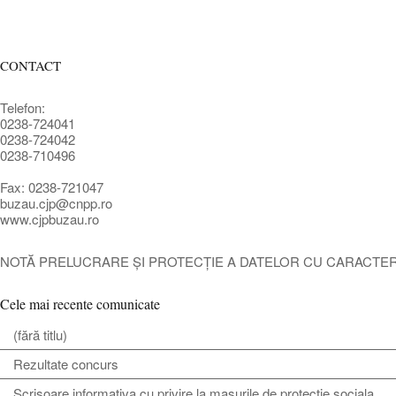
CONTACT
Telefon:
0238-724041
0238-724042
0238-710496
Fax: 0238-721047
buzau.cjp@cnpp.ro
www.cjpbuzau.ro
NOTĂ PRELUCRARE ȘI PROTECȚIE A DATELOR CU CARACTE
Cele mai recente comunicate
(fără titlu)
Rezultate concurs
Scrisoare informativa cu privire la masurile de protectie sociala