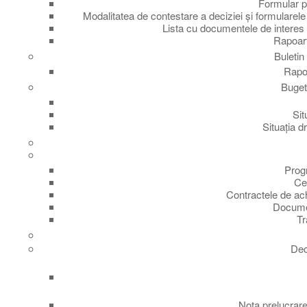
Formular pe
Modalitatea de contestare a deciziei și formularele 
Lista cu documentele de interes 
Rapoart
Buletin
Rapor
Buget 
Sit
Situația dr
Progr
Cen
Contractele de ach
Documen
Tr
Dec
Nota prelucrare