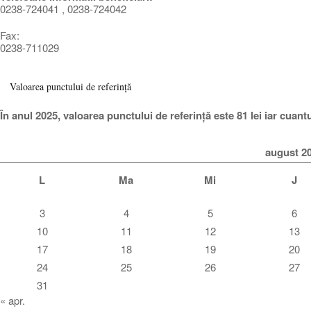
0238-724041 , 0238-724042
Fax:
0238-711029
Valoarea punctului de referință
În anul 2025, valoarea punctului de referință este 81 lei iar cuan
august 2
L
Ma
Mi
J
3
4
5
6
10
11
12
13
17
18
19
20
24
25
26
27
31
« apr.