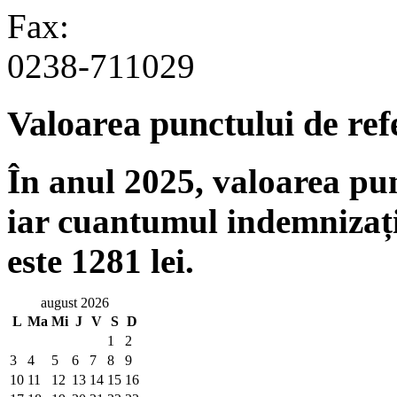
Fax:
0238-711029
Valoarea punctului de ref
În anul 2025, valoarea punc
iar cuantumul indemnizați
este 1281 lei.
august 2026
L
Ma
Mi
J
V
S
D
1
2
3
4
5
6
7
8
9
10
11
12
13
14
15
16