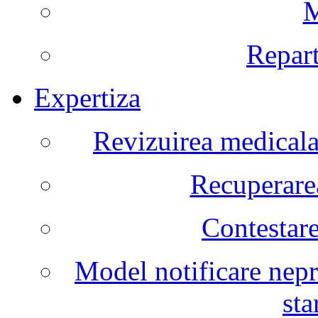
M
Repart
Expertiza
Revizuirea medicala 
Recuperarea
Contestare
Model notificare nepr
sta