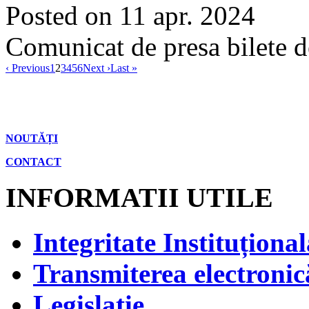
Posted on 11 apr. 2024
Comunicat de presa bilete d
‹ Previous
1
2
3
4
5
6
Next ›
Last »
NOUTĂȚI
CONTACT
INFORMATII UTILE
Integritate Instituțional
Transmiterea electronică
Legislatie