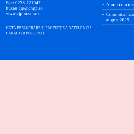
Fax: 0238-721047
Anunt concurs
buzau.cjp@cnpp.ro
www.cjpbuzau.ro
Comunicat aco
august 2025
NOTĂ PRELUCRARE ȘI PROTECȚIE A DATELOR CU
CARACTER PERSONAL