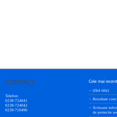
(fără titlu)
Telefon:
Rezultate conc
0238-724041
0238-724042
Scrisoare infor
0238-710496
de protectie so