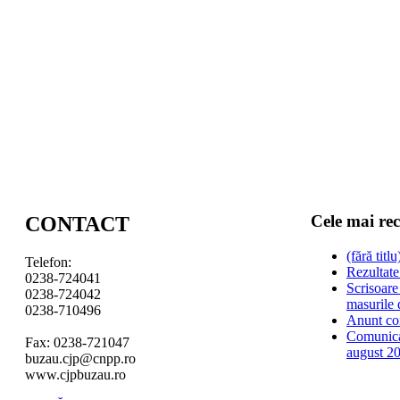
Cele mai re
CONTACT
(fără titlu
Telefon:
Rezultate
0238-724041
Scrisoare
0238-724042
masurile 
0238-710496
Anunt co
Comunica
Fax: 0238-721047
august 2
buzau.cjp@cnpp.ro
www.cjpbuzau.ro