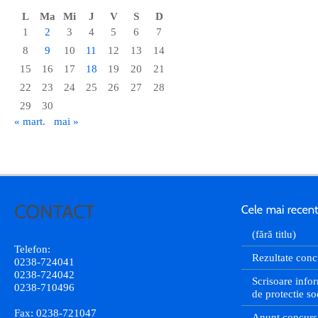
L
Ma
Mi
J
V
S
D
1
2
3
4
5
6
7
8
9
10
11
12
13
14
15
16
17
18
19
20
21
22
23
24
25
26
27
28
29
30
« mart.
mai »
(fără titlu)
Telefon:
Rezultate conc
0238-724041
0238-724042
Scrisoare infor
0238-710496
de protectie so
Fax: 0238-721047
Anunt concurs