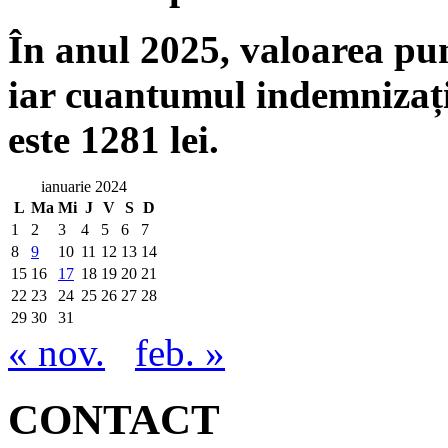
În anul 2025, valoarea punc
iar cuantumul indemnizați
este 1281 lei.
ianuarie 2024
L
Ma
Mi
J
V
S
D
1
2
3
4
5
6
7
8
9
10
11
12
13
14
15
16
17
18
19
20
21
22
23
24
25
26
27
28
29
30
31
« nov.
feb. »
CONTACT