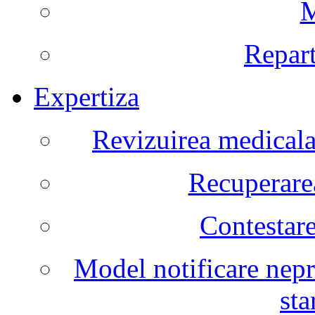
M
Repart
Expertiza
Revizuirea medicala 
Recuperarea
Contestare
Model notificare nepr
sta