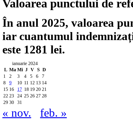
Valoarea punctului de ref
În anul 2025, valoarea punc
iar cuantumul indemnizați
este 1281 lei.
ianuarie 2024
L
Ma
Mi
J
V
S
D
1
2
3
4
5
6
7
8
9
10
11
12
13
14
15
16
17
18
19
20
21
22
23
24
25
26
27
28
29
30
31
« nov.
feb. »