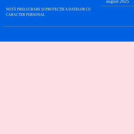
august 2025
NOTĂ PRELUCRARE ȘI PROTECȚIE A DATELOR CU
CARACTER PERSONAL