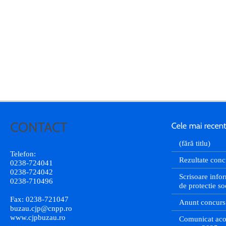
(fără titlu)
Telefon:
Rezultate conc
0238-724041
0238-724042
Scrisoare infor
0238-710496
de protectie so
Fax: 0238-721047
Anunt concurs
buzau.cjp@cnpp.ro
www.cjpbuzau.ro
Comunicat aco