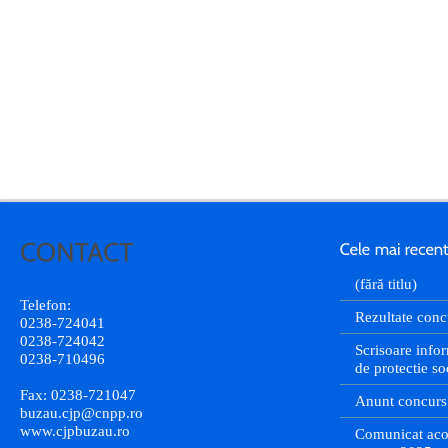
(fără titlu)
Telefon:
Rezultate conc
0238-724041
0238-724042
Scrisoare infor
0238-710496
de protectie so
Fax: 0238-721047
Anunt concurs
buzau.cjp@cnpp.ro
www.cjpbuzau.ro
Comunicat aco