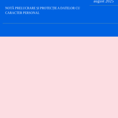
august 2025
NOTĂ PRELUCRARE ȘI PROTECȚIE A DATELOR CU
CARACTER PERSONAL