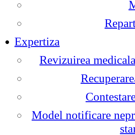
M
Repart
Expertiza
Revizuirea medicala 
Recuperarea
Contestare
Model notificare nepr
sta