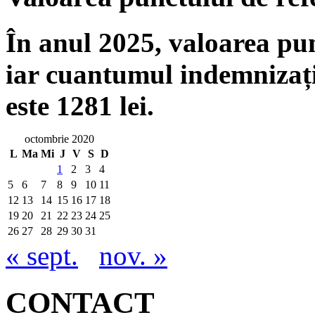
În anul 2025, valoarea punc
iar cuantumul indemnizați
este 1281 lei.
octombrie 2020
L
Ma
Mi
J
V
S
D
1
2
3
4
5
6
7
8
9
10
11
12
13
14
15
16
17
18
19
20
21
22
23
24
25
26
27
28
29
30
31
« sept.
nov. »
CONTACT