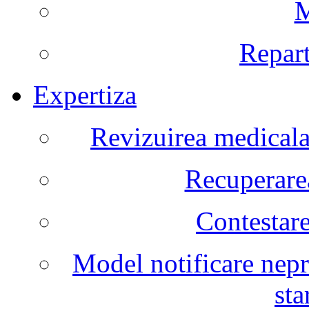
M
Repart
Expertiza
Revizuirea medicala 
Recuperarea
Contestare
Model notificare nepr
sta