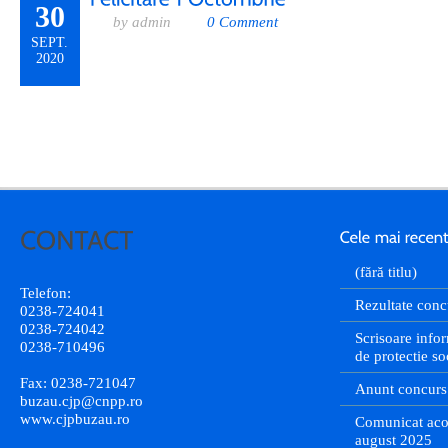
30
by admin
0 Comment
SEPT.
2020
(fără titlu)
Telefon:
Rezultate conc
0238-724041
0238-724042
Scrisoare infor
0238-710496
de protectie so
Fax: 0238-721047
Anunt concurs
buzau.cjp@cnpp.ro
www.cjpbuzau.ro
Comunicat aco
august 2025