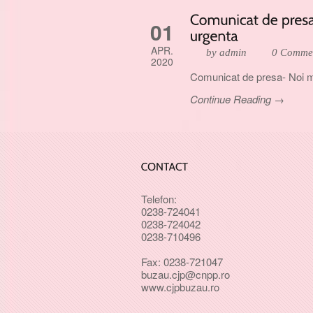
01
APR.
by admin
0 Comme
2020
Comunicat de presa- Noi mas
Continue Reading →
Telefon:
0238-724041
0238-724042
0238-710496
Fax: 0238-721047
buzau.cjp@cnpp.ro
www.cjpbuzau.ro