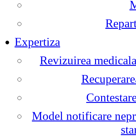
M
Repart
Expertiza
Revizuirea medicala 
Recuperarea
Contestare
Model notificare nepr
sta