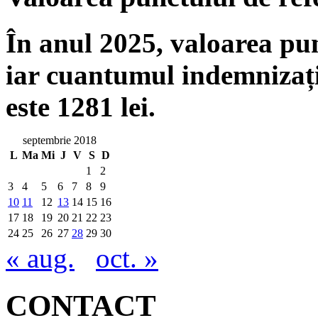
În anul 2025, valoarea punc
iar cuantumul indemnizați
este 1281 lei.
septembrie 2018
L
Ma
Mi
J
V
S
D
1
2
3
4
5
6
7
8
9
10
11
12
13
14
15
16
17
18
19
20
21
22
23
24
25
26
27
28
29
30
« aug.
oct. »
CONTACT