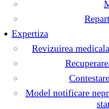
M
Repart
Expertiza
Revizuirea medicala 
Recuperarea
Contestare
Model notificare nepr
sta