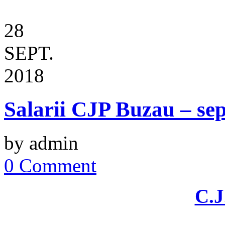
28
SEPT.
2018
Salarii CJP Buzau – se
by admin
0 Comment
C.J