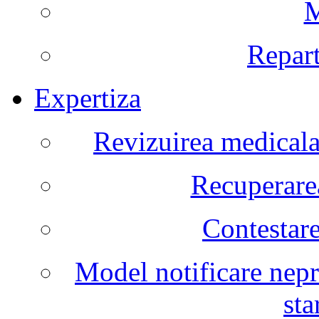
M
Repart
Expertiza
Revizuirea medicala 
Recuperarea
Contestare
Model notificare nepr
sta