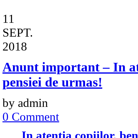
11
SEPT.
2018
Anunt important – In ate
pensiei de urmas!
by admin
0 Comment
In atentia copiilor, be