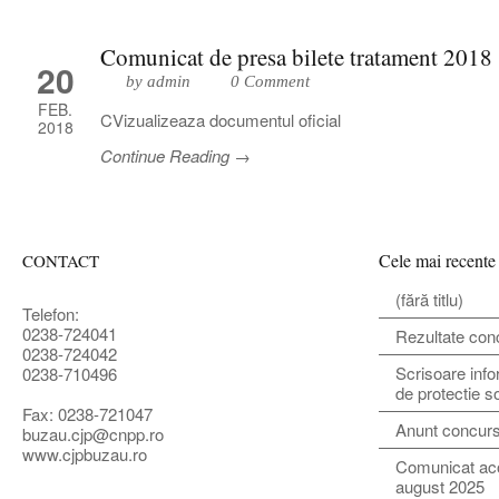
Comunicat de presa bilete tratament 2018
20
by admin
0 Comment
FEB.
CVizualizeaza documentul oficial
2018
Continue Reading →
Cele mai recente
CONTACT
(fără titlu)
Telefon:
0238-724041
Rezultate con
0238-724042
Scrisoare info
0238-710496
de protectie s
Fax: 0238-721047
Anunt concur
buzau.cjp@cnpp.ro
www.cjpbuzau.ro
Comunicat ac
august 2025