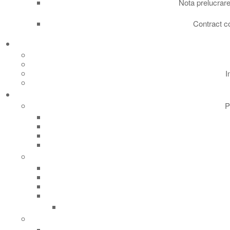
Nota prelucrare
Contract c
I
P