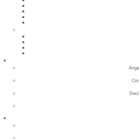
Anga
Con
Decl