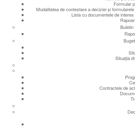
Formular pe
Modalitatea de contestare a deciziei și formularele 
Lista cu documentele de interes 
Rapoart
Buletin
Rapor
Buget 
Sit
Situația dr
Progr
Cen
Contractele de ach
Documen
Tr
Dec