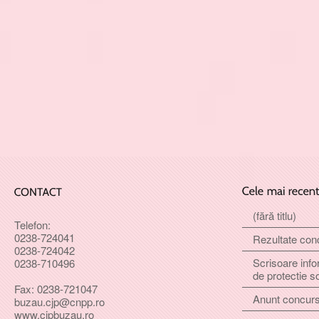
(fără titlu)
Telefon:
0238-724041
Rezultate con
0238-724042
Scrisoare info
0238-710496
de protectie s
Fax: 0238-721047
Anunt concur
buzau.cjp@cnpp.ro
www.cjpbuzau.ro