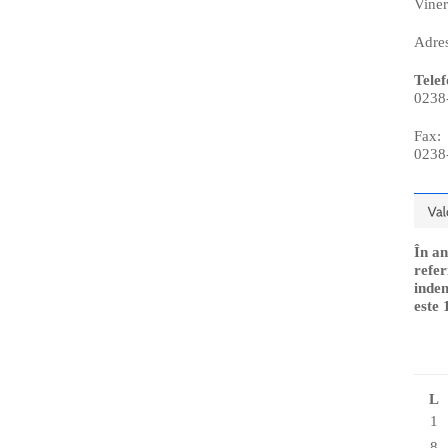
Viner
Adres
Telef
0238
Fax:
0238
În an
refer
indem
este 
L
1
8