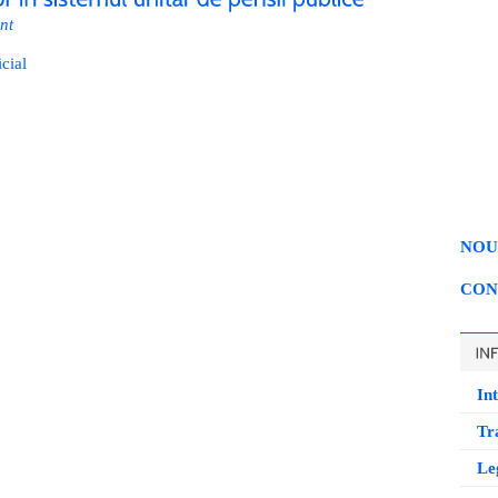
nt
cial
NOU
CON
Int
Tr
Leg