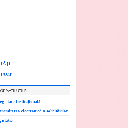
TĂȚI
TACT
egritate Instituțională
ansmiterea electronică a solicitărilor
islatie