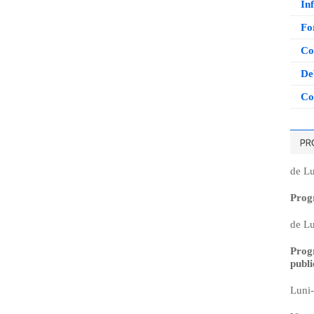
Inf
Fo
Co
De
Co
de Lu
Prog
de Lu
Prog
publi
Luni-