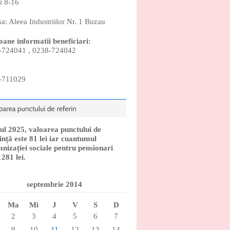
i 8-16
a: Aleea Industriilor Nr. 1 Buzau
oane informatii beneficiari:
-724041 , 0238-724042
-711029
ul 2025, valoarea punctului de
ință este 81 lei iar cuantumul
nizației sociale pentru pensionari
1281 lei.
septembrie 2014
Ma
Mi
J
V
S
D
2
3
4
5
6
7
9
10
11
12
13
14