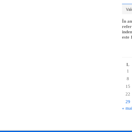
În an
refer
indem
este 
L
1
8
15
22
29
« ma