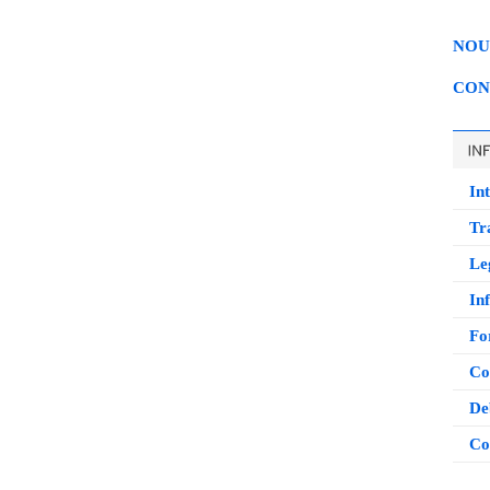
NOU
CON
Int
Tr
Leg
Inf
Fo
Co
De
Co