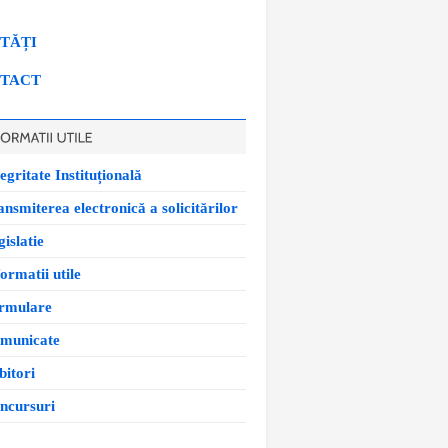
TĂȚI
TACT
egritate Instituțională
ansmiterea electronică a solicitărilor
islatie
ormatii utile
rmulare
municate
bitori
ncursuri