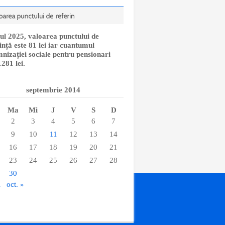
ul 2025, valoarea punctului de
ință este 81 lei iar cuantumul
nizației sociale pentru pensionari
1281 lei.
septembrie 2014
Ma
Mi
J
V
S
D
2
3
4
5
6
7
9
10
11
12
13
14
16
17
18
19
20
21
23
24
25
26
27
28
30
i
oct. »